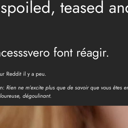
g spoiled, teased a
cesssvero font réagir.
r Reddit il y a peu.
on:
Rien ne m’excite plus que de savoir que vous êtes e
ouloureuse, dégoulinant.