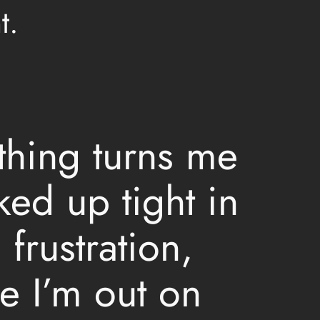
t.
thing turns me
ed up tight in
frustration,
e I’m out on