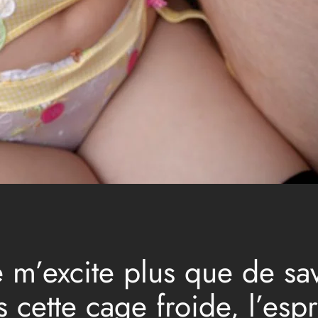
e m’excite plus que de sa
cette cage froide, l’espr