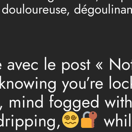
e douloureuse, dégoulinan
e avec le post « No
knowing you’re lock
, mind fogged with 
dripping,
whil