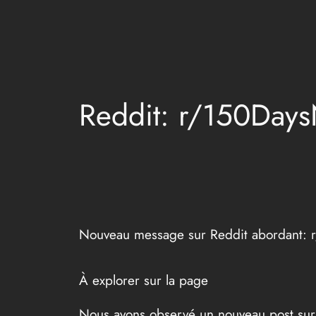
Aller
au
contenu
Reddit: r/150Day
Nouveau message sur Reddit abordant:
À explorer sur la page
Nous avons observé un nouveau post sur