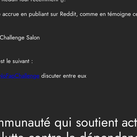
lité accrue en publiant sur Reddit, comme en témoigne c
pChallenge Salon
t le suivant :
NoFapChallenge
discuter entre eux
munauté qui soutient act