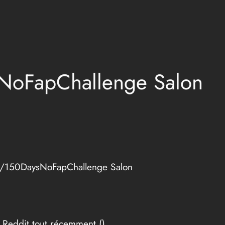
sNoFapChallenge Salon
 r/150DaysNoFapChallenge Salon
 Reddit tout récemment (
).