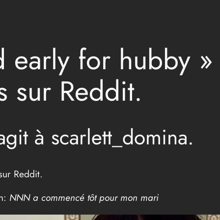
early for hubby » 
s sur Reddit.
git à scarlett_domina.
sur Reddit.
on:
NNN a commencé tôt pour mon mari