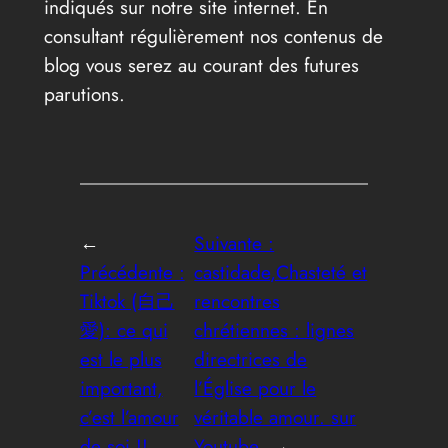
indiqués sur notre site internet. En
consultant régulièrement nos contenus de
blog vous serez au courant des futures
parutions.
←
Suivante :
Précédente :
castidade,Chasteté et
Tiktok (自己
rencontres
愛): ce qui
chrétiennes : lignes
est le plus
directrices de
important,
l’Église pour le
c’est l’amour
véritable amour. sur
de soi !!
Youtube
→