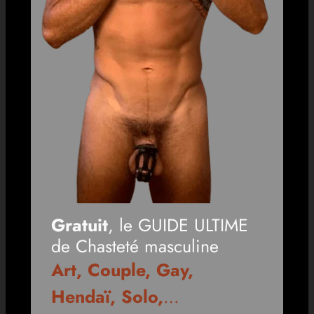
Gratuit
, le GUIDE ULTIME
de Chasteté masculine
Art, Couple, Gay,
Hendaï, Solo,
…