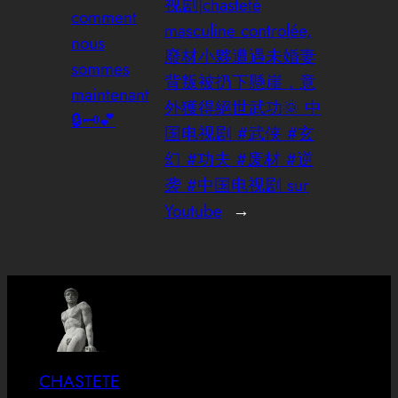
视剧|chasteté
comment
masculine controlée,
nous
廢材小夥遭遇未婚妻
sommes
背叛被扔下懸崖，意
maintenant
外獲得絕世武功🌞 中
🔒🗝️💕
国电视剧 #武侠 #玄
幻 #功夫 #废材 #逆
袭 #中国电视剧 sur
Youtube
→
CHASTETE