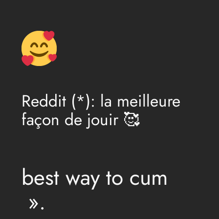
Aller
au
contenu
Reddit (*): la meilleure
façon de jouir 🥰
best way to cum
».