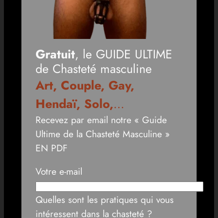
Gratuit
, le GUIDE ULTIME
de Chasteté masculine
Art, Couple, Gay,
Hendaï, Solo,
…
Recevez par email notre « Guide
Ultime de la Chasteté Masculine »
EN PDF
Votre e-mail
Quelles sont les pratiques qui vous
intéressent dans la chasteté ?