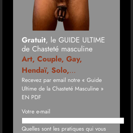
Gratuit
, le GUIDE ULTIME
de Chasteté masculine
Art, Couple, Gay,
Hendaï, Solo,
…
Recevez par email notre « Guide
Ultime de la Chasteté Masculine »
EN PDF
Votre e-mail
Quelles sont les pratiques qui vous