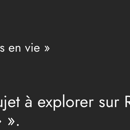
is en vie »
et à explorer sur R
 ».