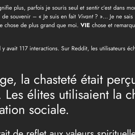
fie plus, parfois je souris seul et
sentir
c’est dans m
u de souvenir – « Je suis en fait
Vivant
? »… Je ne sais 
ue chose de plus grand que moi.
VIE
chose et remarque
y avait 117 interactions. Sur Reddit, les utilisateurs é
ge, la chasteté était pe
 Les élites utilisaient la 
ation sociale.
it de reflet aux valeurs spirituell