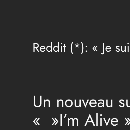
Aller
au
contenu
Reddit (*): « Je su
Un nouveau suj
« »I’m Alive »