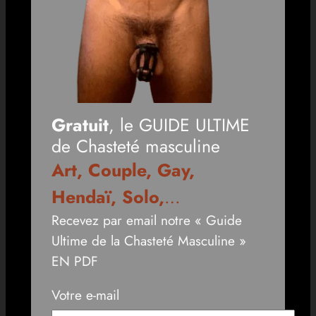
Gratuit
, le GUIDE ULTIME
de Chasteté masculine
Art, Couple, Gay,
Hendaï, Solo,
…
Recevez par email notre « Guide
Ultime de la Chasteté Masculine »
EN PDF
Votre e-mail