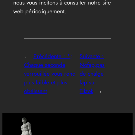
nous vous incitons à consulter notre site
web périodiquement.
←
Précédente :
*;
Suivante :
Chaque seconde
Nofap,pas
verrouillée vous rend
de chalge
plus faible et plus
fap sur
obéissant
Tiktok
→