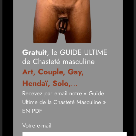
Gratuit
, le GUIDE ULTIME
de Chasteté masculine
Art, Couple, Gay,
Hendaï, Solo,
…
Recevez par email notre « Guide
Ultime de la Chasteté Masculine »
EN PDF
Votre e-mail