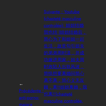
Suivante :
Youtube
(chasteté masculine
controlée): 姐姐结婚
我也结 |姐姐结婚后，
简心为了和姐姐一起
生活，故意勾引姐夫
的弟弟周时漾，并成
功嫁进周家，姐夫周
时政陷入出轨风波，
简悦想要离婚问简心
离不离，简心义无反
←
顾，离!!姐姐离婚，我
Précédente :
也离!!|chasteté
anti-porno;
masculine controlée,
maigre