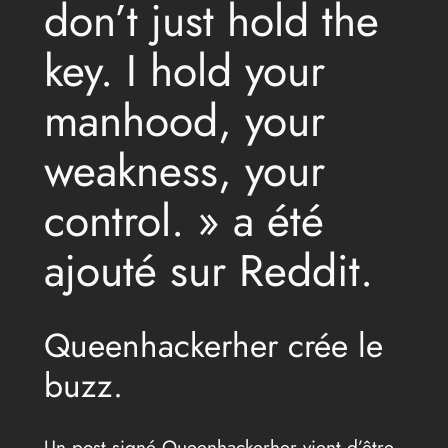
don’t just hold the
key. I hold your
manhood, your
weakness, your
control. » a été
ajouté sur Reddit.
Queenhackerher crée le
buzz.
Un post signé Queenhackerher vient d’être