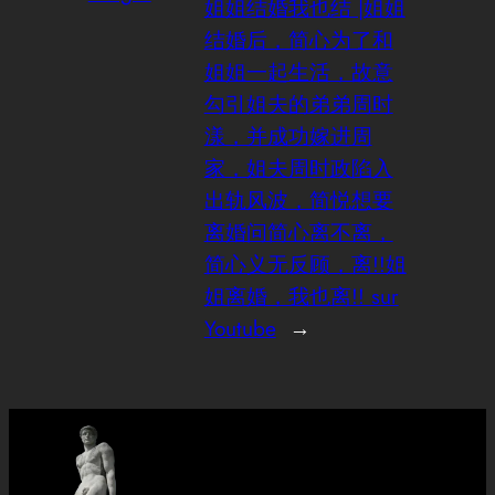
姐姐结婚我也结 |姐姐
结婚后，简心为了和
姐姐一起生活，故意
勾引姐夫的弟弟周时
漾，并成功嫁进周
家，姐夫周时政陷入
出轨风波，简悦想要
离婚问简心离不离，
简心义无反顾，离!!姐
姐离婚，我也离!! sur
Youtube
→