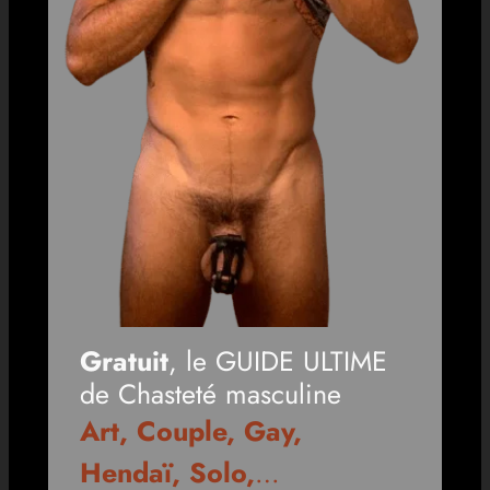
Gratuit
, le GUIDE ULTIME
de Chasteté masculine
Art, Couple, Gay,
Hendaï, Solo,
…