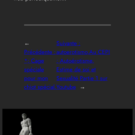
←
Suivante :
Précédente :
autoerotismo,Au CEPI
*; Cage
: Autoérotisme,
spéciale
Estime de soi et
pour mon
Sexualité Partie 1 sur
chiot spécial.
Youtube
→