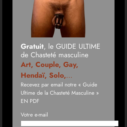
Gratuit
, le GUIDE ULTIME
de Chasteté masculine
Art, Couple, Gay,
Hendaï, Solo,
…
Recevez par email notre « Guide
Ultime de la Chasteté Masculine »
EN PDF
Votre e-mail