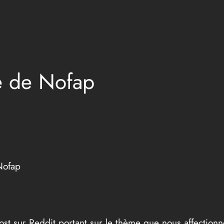
e de Nofap
Nofap
ost sur Reddit portant sur le thème que nous affectionn