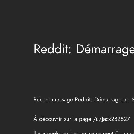
Aller
au
contenu
Reddit: Démarrag
Récent message Reddit: Démarrage de 
À découvrir sur la page /u/Jack282827
Il y a quelques heures seulement (
), un p