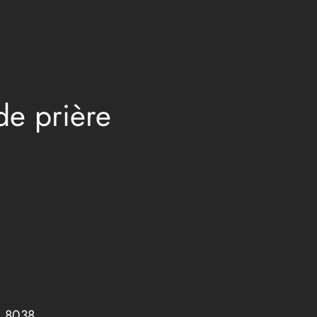
e prière
r_8038