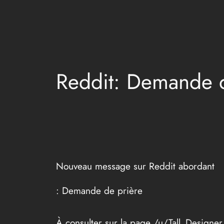
Aller
au
contenu
Reddit: Demande d
Nouveau message sur Reddit abordant
: Demande de prière
À consulter sur la page /u/Tall_Designe