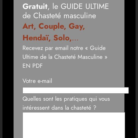
Gratuit
, le GUIDE ULTIME
de Chasteté masculine
Art, Couple, Gay,
Hendaï, Solo,
…
Recevez par email notre « Guide
Ultime de la Chasteté Masculine »
EN PDF
Votre e-mail
Quelles sont les pratiques qui vous
intéressent dans la chasteté ?