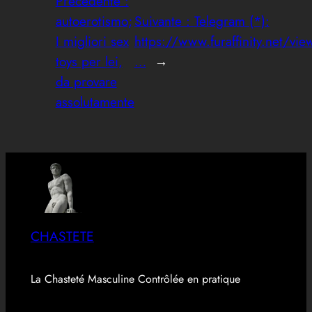
Précédente :
autoerotismo;
Suivante :
Telegram (*):
I migliori sex
https://www.furaffinity.net/v
toys per lei,
…
→
da provare
assolutamente
CHASTETE
La Chasteté Masculine Contrôlée en pratique