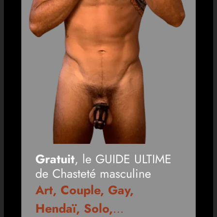
Gratuit
, le GUIDE ULTIME
de Chasteté masculine
Art, Couple, Gay,
Hendaï, Solo,
…