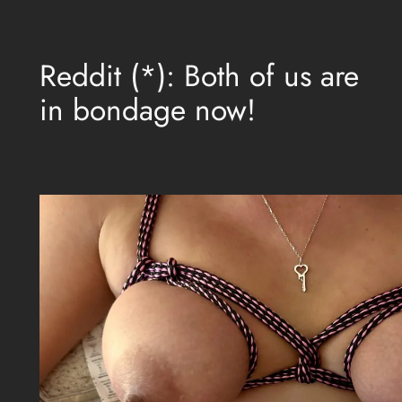
Aller
au
Reddit (*): Both of us are
contenu
in bondage now!