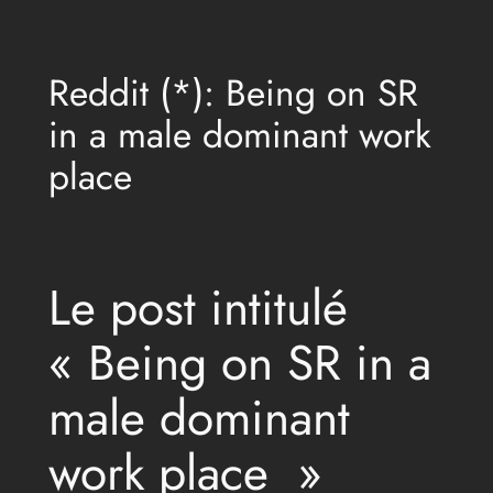
Aller
au
Reddit (*): Being on SR
contenu
in a male dominant work
place
Le post intitulé
« Being on SR in a
male dominant
work place »