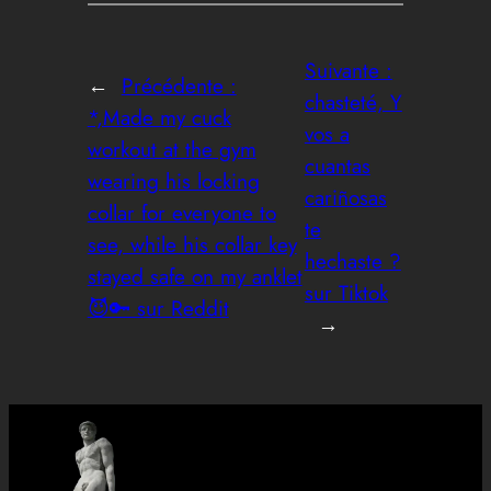
Suivante :
←
Précédente :
chasteté, Y
*,Made my cuck
vos a
workout at the gym
cuantas
wearing his locking
cariñosas
collar for everyone to
te
see, while his collar key
hechaste ?
stayed safe on my anklet
sur Tiktok
😈🔑 sur Reddit
→