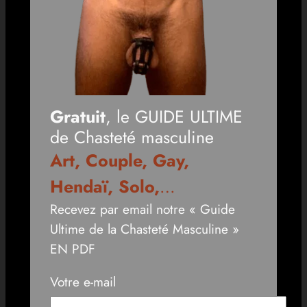
Gratuit
, le GUIDE ULTIME
de Chasteté masculine
Art, Couple, Gay,
Hendaï, Solo,
…
Recevez par email notre « Guide
Ultime de la Chasteté Masculine »
EN PDF
Votre e-mail