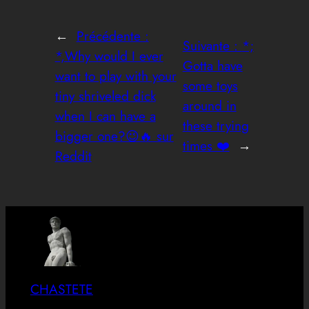
←
Précédente :
Suivante :
*;
*,Why would I ever
Gotta have
want to play with your
some toys
tiny shriveled dick
around in
when I can have a
these trying
bigger one?😉🔥 sur
times ❤️
→
Reddit
CHASTETE