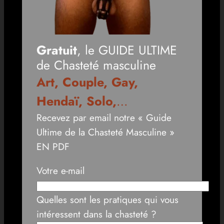
Gratuit
, le GUIDE ULTIME
de Chasteté masculine
Art, Couple, Gay,
Hendaï, Solo,
…
Recevez par email notre « Guide
Ultime de la Chasteté Masculine »
EN PDF
Votre e-mail
Quelles sont les pratiques qui vous
intéressent dans la chasteté ?