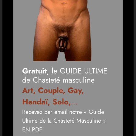
Gratuit
, le GUIDE ULTIME
de Chasteté masculine
Art, Couple, Gay,
Hendaï, Solo,
…
Recevez par email notre « Guide
Ultime de la Chasteté Masculine »
EN PDF