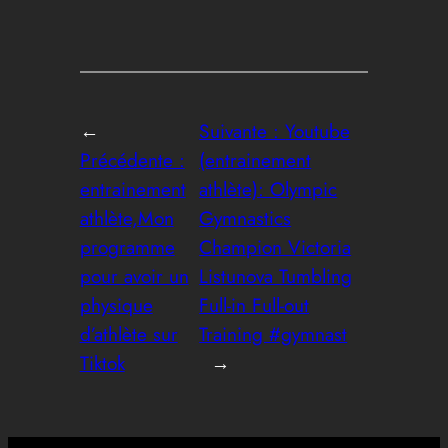
←
Suivante :
Youtube
Précédente :
(entrainement
entrainement
athlète): Olympic
athlète,Mon
Gymnastics
programme
Champion Victoria
pour avoir un
Listunova Tumbling
physique
Full-in Full-out
d’athlète sur
Training #gymnast
Tiktok
→