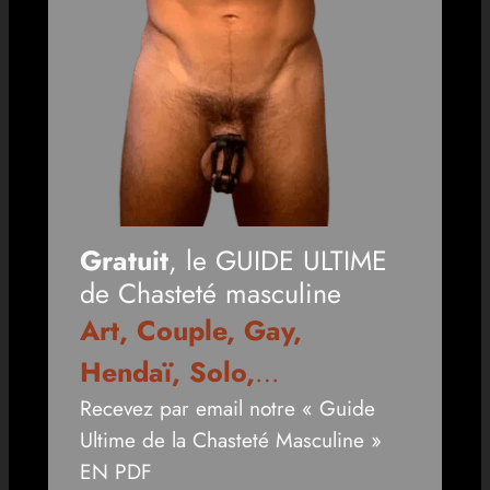
Gratuit
, le GUIDE ULTIME
de Chasteté masculine
Art, Couple, Gay,
Hendaï, Solo,
…
Recevez par email notre « Guide
Ultime de la Chasteté Masculine »
EN PDF