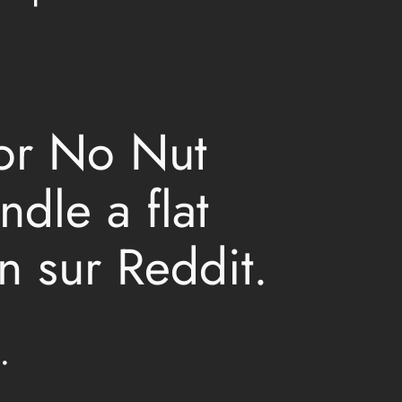
for No Nut
dle a flat
on sur Reddit.
.