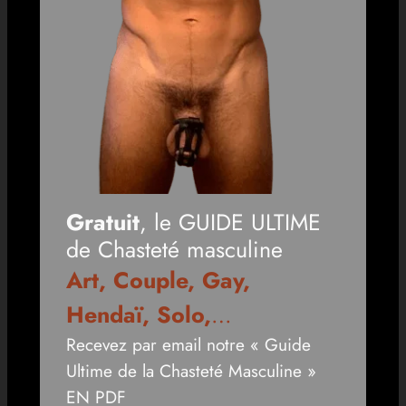
Gratuit
, le GUIDE ULTIME
de Chasteté masculine
Art, Couple, Gay,
Hendaï, Solo,
…
Recevez par email notre « Guide
Ultime de la Chasteté Masculine »
EN PDF