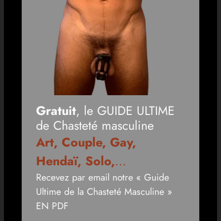
Gratuit
, le GUIDE ULTIME
de Chasteté masculine
Art, Couple, Gay,
Hendaï, Solo,
…
Recevez par email notre « Guide
Ultime de la Chasteté Masculine »
EN PDF