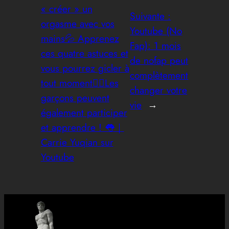
« créer » un
Suivante :
orgasme avec vos
Youtube (No
mains💦 Apprenez
Fap): 1 mois
ces quatre astuces et
de nofap peut
vous pourrez gicler à
complètement
tout moment❤️‍🔥Les
changer votre
garçons peuvent
vie
→
également participer
et apprendre ! 👅｜
Carrie Yuqian sur
Youtube