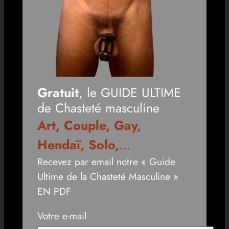
Gratuit
, le GUIDE ULTIME
de Chasteté masculine
Art, Couple, Gay,
Hendaï, Solo,
…
Recevez par email notre « Guide
Ultime de la Chasteté Masculine »
EN PDF
Votre e-mail