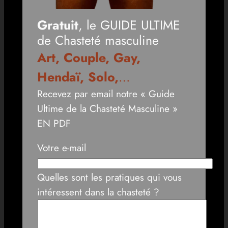
Gratuit
, le GUIDE ULTIME
de Chasteté masculine
Art, Couple, Gay,
Hendaï, Solo,
…
Recevez par email notre « Guide
Ultime de la Chasteté Masculine »
EN PDF
Votre e-mail
Quelles sont les pratiques qui vous
intéressent dans la chasteté ?