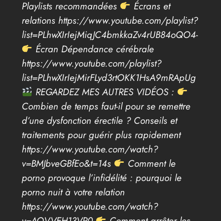
Playlists recommandées
Écrans et
relations https://www.youtube.com/playlist?
list=PLhwXIrIejMiqJC4bmkkaZv4rUB84oQO4-
Écran Dépendance cérébrale
https://www.youtube.com/playlist?
list=PLhwXIrIejMirFLyd3rtOKK1HsA9mRApUg
REGARDEZ MES AUTRES VIDÉOS :
Combien de temps faut-il pour se remettre
d’une dysfonction érectile ? Conseils et
traitements pour guérir plus rapidement
https://www.youtube.com/watch?
v=BMJbveGBfEo&t=14s
Comment le
porno provoque l’infidélité : pourquoi le
porno nuit à votre relation
https://www.youtube.com/watch?
v=AQVVEH13VP0
Comment arrêter les