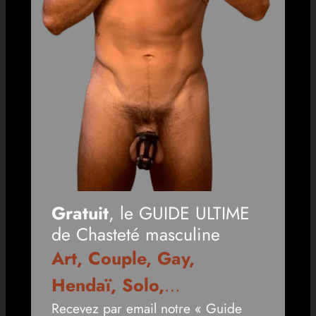
Gratuit
, le GUIDE ULTIME
de Chasteté masculine
Art, Couple, Gay,
Hendaï, Solo,
…
Recevez par email notre « Guide