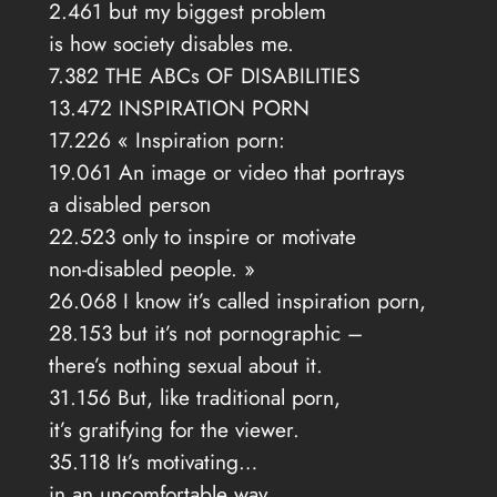
2.461 but my biggest problem
is how society disables me.
7.382 THE ABCs OF DISABILITIES
13.472 INSPIRATION PORN
17.226 « Inspiration porn:
19.061 An image or video that portrays
a disabled person
22.523 only to inspire or motivate
non-disabled people. »
26.068 I know it’s called inspiration porn,
28.153 but it’s not pornographic –
there’s nothing sexual about it.
31.156 But, like traditional porn,
it’s gratifying for the viewer.
35.118 It’s motivating…
in an uncomfortable way.