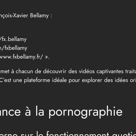
nçois-Xavier Bellamy :
fx.bellamy
m/fxbellamy
/www.fxbellamy.fr/ ».
et à chacun de découvrir des vidéos captivantes traita
C’est une plateforme idéale pour explorer des idées or
ance à la pornographie
porno sur le fonctionnement quoti