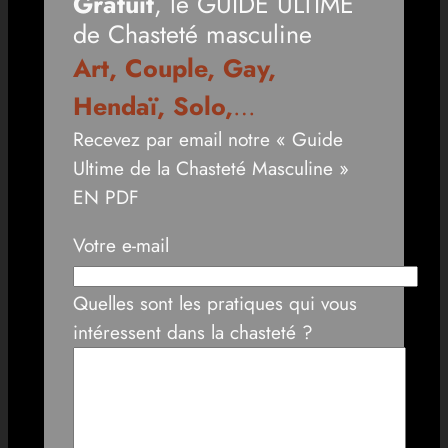
Gratuit
, le GUIDE ULTIME
de Chasteté masculine
Art, Couple, Gay,
Hendaï, Solo,
…
Recevez par email notre « Guide
Ultime de la Chasteté Masculine »
EN PDF
Votre e-mail
Quelles sont les pratiques qui vous
intéressent dans la chasteté ?