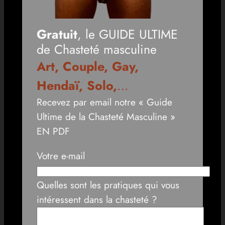
Gratuit
, le GUIDE ULTIME
de Chasteté masculine
Art, Couple, Gay,
Hendaï, Solo,
…
Recevez par email notre « Guide
Ultime de la Chasteté Masculine »
EN PDF
Votre e-mail
Quelles sont les pratiques qui vous
intéressent dans la chasteté ?