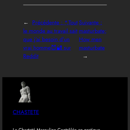
←
Précédente :
*,Tout
Suivante :
le monde au travail sait
masturbate;
que j’ai besoin d’un
How men
vrai homme😈🔐 sur
masturbate
Reddit
→
CHASTETE
La Chasteté Masculine Contrôlée en pratique