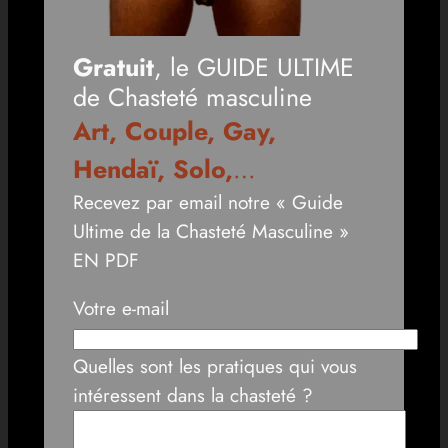
Gratuit
, le GUIDE ULTIME
de Chasteté masculine
Art, Couple, Gay,
Hendaï, Solo,
…
Recevez par email notre « Guide
Ultime de la Chasteté Masculine »
EN PDF
Votre e-mail
Quelles sont les pratiques qui vous
intéressent dans la chasteté ?