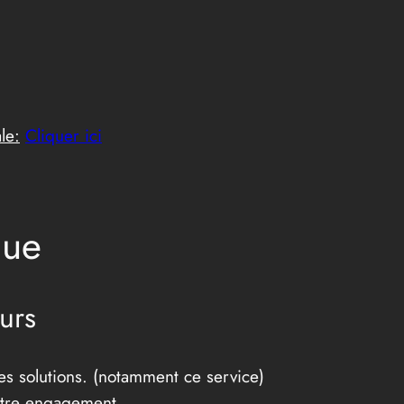
le:
Cliquer ici
que
ours
es solutions. (notamment ce service)
votre engagement.