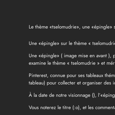
Le thème «tselomudrie», une «épingle» s
Une «épingle» sur le thème « tselomudri
Une «épingle» ( image mise en avant ), p
examine le thème « tselomudrie » et méri
Pinterest, connue pour ses tableaux thém
tableau) pour collecter et organiser des i
À la date de notre visionnage (
), l’«épin
Vous noterez le titre (:o), et les commenta