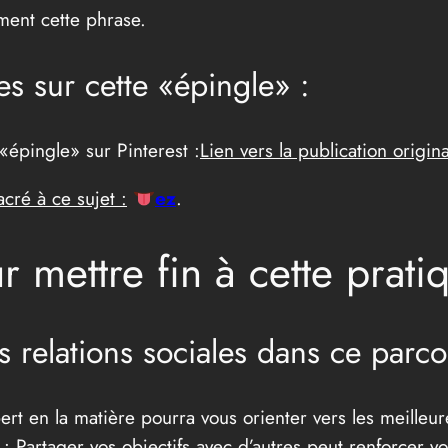
ment cette phrase.
es sur cette «épingle» :
«épingle» sur Pinterest :
Lien vers la publication origina
acré à ce sujet :
ez
.
r mettre fin à cette prati
es relations sociales dans ce parc
rt en la matière pourra vous orienter vers les meilleur
: Partager vos objectifs avec d’autres peut renforcer 