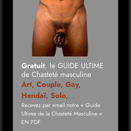
Gratuit
, le GUIDE ULTIME
de Chasteté masculine
Art, Couple, Gay,
Hendaï, Solo,
…
Recevez par email notre « Guide
Ultime de la Chasteté Masculine »
EN PDF