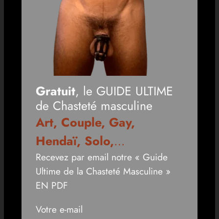
Gratuit
, le GUIDE ULTIME
de Chasteté masculine
Art, Couple, Gay,
Hendaï, Solo,
…
Recevez par email notre « Guide
Ultime de la Chasteté Masculine »
EN PDF
Votre e-mail