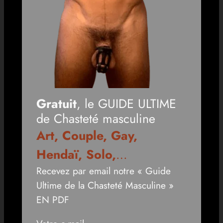
Gratuit
, le GUIDE ULTIME
de Chasteté masculine
Art, Couple, Gay,
Hendaï, Solo,
…
Recevez par email notre « Guide
Ultime de la Chasteté Masculine »
EN PDF