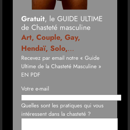
Gratuit
, le GUIDE ULTIME
de Chasteté masculine
Art, Couple, Gay,
Hendaï, Solo,
…
Recevez par email notre « Guide
Ultime de la Chasteté Masculine »
EN PDF
Votre e-mail
Quelles sont les pratiques qui vous
intéressent dans la chasteté ?