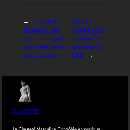
←
Précédente :
Suivante :
anti-porno; c’est
chasteté,2015
dégoûtant à quel
charleroi-11
point cette merde
(chasteté) sur
est normalisée
Flickr
→
CHASTETE
La Chasteté Masculine Contrôlée en pratique