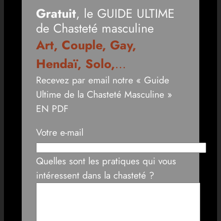
Gratuit
, le GUIDE ULTIME
de Chasteté masculine
Art, Couple, Gay,
Hendaï, Solo,
…
Recevez par email notre « Guide
Ultime de la Chasteté Masculine »
EN PDF
Votre e-mail
Quelles sont les pratiques qui vous
intéressent dans la chasteté ?