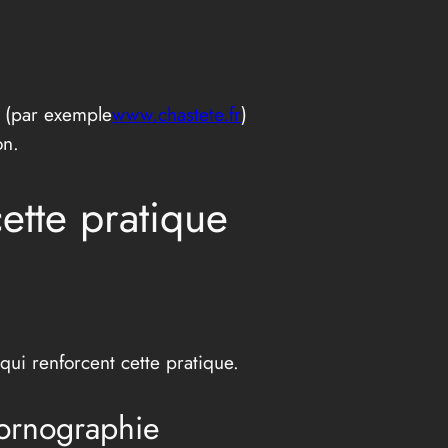
. (par exemple
www.chastete.fr
)
on.
cette pratique
 qui renforcent cette pratique.
pornographie