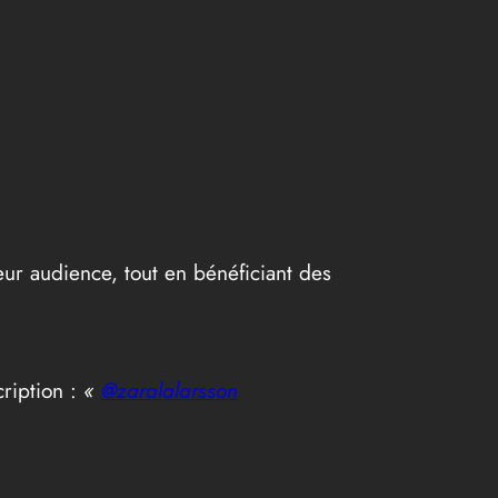
eur audience, tout en bénéficiant des
cription :
«
@zaralalarsson