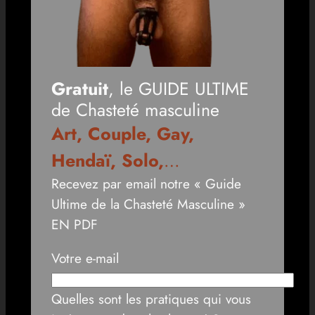
Gratuit
, le GUIDE ULTIME
de Chasteté masculine
Art, Couple, Gay,
Hendaï, Solo,
…
Recevez par email notre « Guide
Ultime de la Chasteté Masculine »
EN PDF
Votre e-mail
Quelles sont les pratiques qui vous