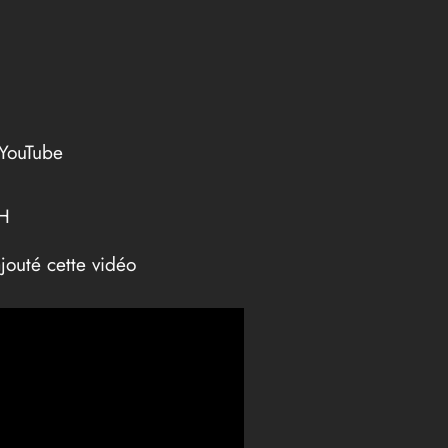
 YouTube
AH
outé cette vidéo