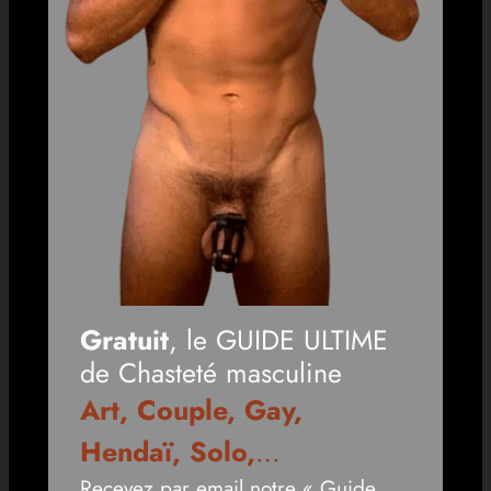
Gratuit
, le GUIDE ULTIME
de Chasteté masculine
Art, Couple, Gay,
Hendaï, Solo,
…
Recevez par email notre « Guide