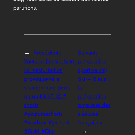
parutions.
←
Précédente :
Suivante :
Youtube (masturbate):
preparation
La masturbation
sportive ski;
provoque-t-elle
Ski – Bleus :
vraiment une perte
La
musculaire? 🤔 #
préparation
shorts
physique des
#youtumeshorts
skieuses
#workout #ytshorts
françaises
#GyM #Diet
→