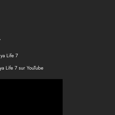
»
ya Life 7
ya Life 7 sur YouTube