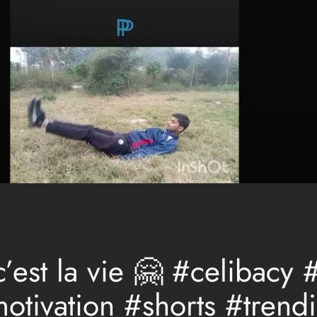
c’est la vie 🤗 #celibacy
tivation #shorts #trend