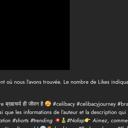
ent où nous l’avons trouvée. Le nombre de Likes indiqua
ब्रह्मचर्य ही जीवन है
#celibacy #celibacyjourney #br
 que les informations de l’auteur et la description qui 
tion #shorts #trending
#Nofap
Aimez, comment