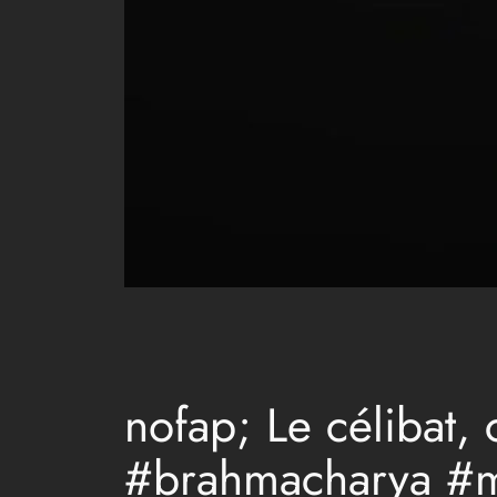
nofap; Le célibat, 
#brahmacharya #mo