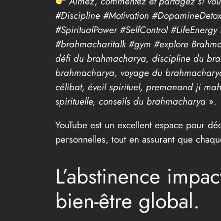
Aimez, commentez et partagez si vou
#Discipline #Motivation #DopamineDeto
#SpiritualPower #SelfControl #LifeEnerg
#brahmacharitalk #gym #explore Brahma
défi du brahmacharya, discipline du br
brahmacharya, voyage du brahmacharya,
célibat, éveil spirituel, premanand ji m
spirituelle, conseils du brahmacharya
».
YouTube est un excellent espace pour déco
personnelles, tout en assurant que chaque
L’abstinence impac
bien-être global.