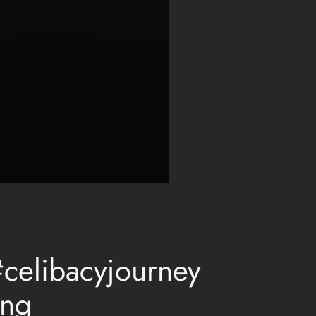
 #celibacyjourney
ing