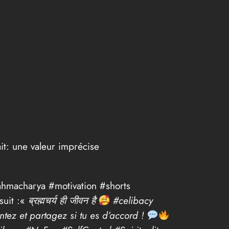
it: une valeur imprécise
ahmacharya #motivation #shorts
suit :«
ब्रह्मचर्य ही जीवन है
#celibacy
ez et partagez si tu es d’accord !