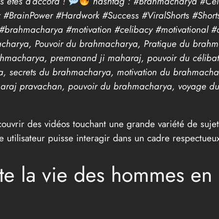
s êtes d’accord !
hashtag : #Brahmacharya #Celib
x #BrainPower #Hardwork #Success #ViralShorts #Shor
y #brahmacharya #motivation #celibacy #motivational #
charya, Pouvoir du brahmacharya, Pratique du brah
ahmacharya, premanand ji maharaj, pouvoir du céliba
 secrets du brahmacharya, motivation du brahmachar
aharaj pravachan, pouvoir du brahmacharya, voyage du c
uvrir des vidéos touchant une grande variété de sujets,
 utilisateur puisse interagir dans un cadre respectueux
te la vie des hommes en 