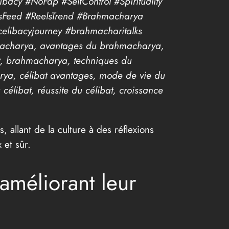
acy #NoFap #SelfControl #Spirituality
tsFeed #ReelsTrend #Brahmacharya
celibacyjourney #brahmacharitalks
macharya, avantages du brahmacharya,
t, brahmacharya, techniques du
ya, célibat avantages, mode de vie du
élibat, réussite du célibat, croissance
 allant de la culture à des réflexions
 et sûr.
améliorant leur