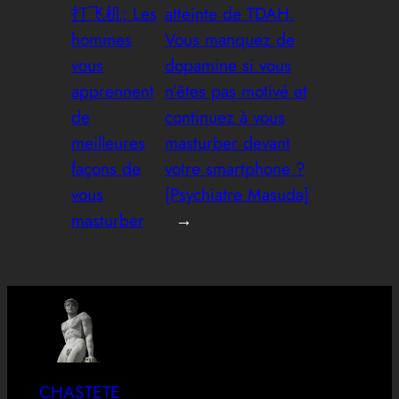
打飞机; Les
atteinte de TDAH.
hommes
Vous manquez de
vous
dopamine si vous
apprennent
n’êtes pas motivé et
de
continuez à vous
meilleures
masturber devant
façons de
votre smartphone ?
vous
[Psychiatre Masuda]
masturber
→
CHASTETE