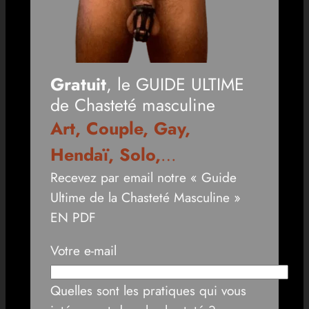
Gratuit
, le GUIDE ULTIME
de Chasteté masculine
Art, Couple, Gay,
Hendaï, Solo,
…
Recevez par email notre « Guide
Ultime de la Chasteté Masculine »
EN PDF
Votre e-mail
Quelles sont les pratiques qui vous