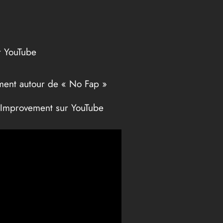
r YouTube
ent autour de « No Fap »
e Improvement sur YouTube