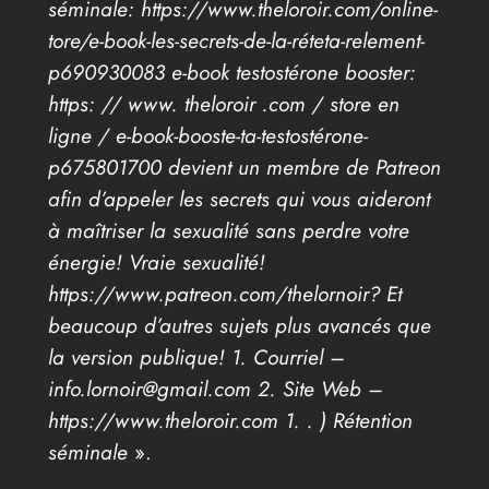
séminale: https://www.theloroir.com/online-
tore/e-book-les-secrets-de-la-réteta-relement-
p690930083 e-book testostérone booster:
https: // www. theloroir .com / store en
ligne / e-book-booste-ta-testostérone-
p675801700 devient un membre de Patreon
afin d’appeler les secrets qui vous aideront
à maîtriser la sexualité sans perdre votre
énergie! Vraie sexualité!
https://www.patreon.com/thelornoir? Et
beaucoup d’autres sujets plus avancés que
la version publique! 1. Courriel –
info.lornoir@gmail.com 2. Site Web –
https://www.theloroir.com 1. . ) Rétention
séminale
».