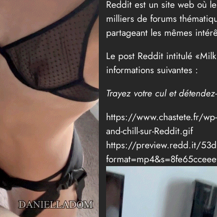
Reddit est un site web où le
milliers de forums thématiq
partageant les mêmes intérê
Le post Reddit intitulé «Milk
informations suivantes :
Trayez votre cul et détende
https://www.chastete.fr/wp
and-chill-sur-Reddit.gif
https://preview.redd.it/53
format=mp4&s=8fe65ccee