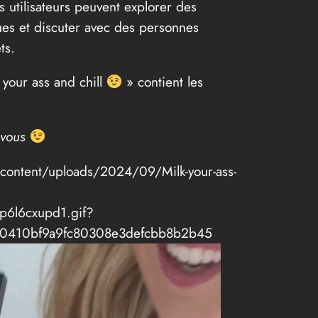
s utilisateurs peuvent explorer des
ues et discuter avec des personnes
ts.
 your ass and chill
» contient les
z-vous
-content/uploads/2024/09/Milk-your-ass-
dp6l6cxupd1.gif?
e0410bf9a9fc80308e3defcbb8b2b45