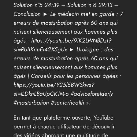
Solution n°5 24:39 – Solution n°6 29:13 –
Conclusion ► Le médecin met en garde : 7
erreurs de masturbation après 60 ans qui
nuisent silencieusement aux hommes plus
âgés • https://youtu.be/9iK2LWNBDzI?
si=RbIIKnuEi42X5gUx ► Urologue : des
erreurs de masturbation après 60 ans qui
nuisent silencieusement aux hommes plus
âgés | Conseils pour les personnes âgées •
https://youtu.be/Y25l5BW3kws?
si=lLDknLBaUpCK1M-o #adviceforelderly
#masturbation #seniorhealth
».
En tant que plateforme ouverte, YouTube
permet à chaque utilisateur de découvrir
des vidéos abordant une multitude de