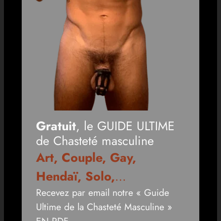
Gratuit
, le GUIDE ULTIME
de Chasteté masculine
Art, Couple, Gay,
Hendaï, Solo,
…
Recevez par email notre « Guide
Ultime de la Chasteté Masculine »
EN PDF