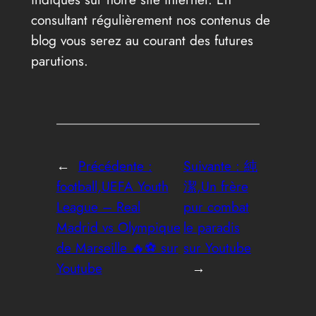
consultant régulièrement nos contenus de
blog vous serez au courant des futures
parutions.
←
Précédente :
Suivante :
純
football,UEFA Youth
潔,Un frère
League – Real
pur combat
Madrid vs Olympique
le paradis
de Marseille 🔥⚽️ sur
sur Youtube
Youtube
→