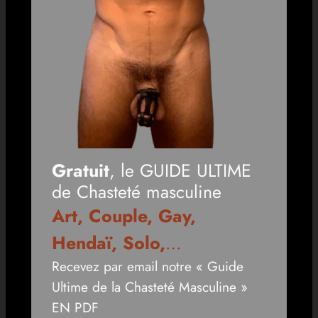
Gratuit
, le GUIDE ULTIME
de Chasteté masculine
Art, Couple, Gay,
Hendaï, Solo,
…
Recevez par email notre « Guide
Ultime de la Chasteté Masculine »
EN PDF